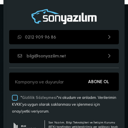
0212 909 96 86
bilgi@sonyazilim.net
ABONE OL
"
Gizlilik Sözleşmesi
"ni okudum ve anladım. Verilerimin
KVKK'ya uygun olarak saklanması ve işlenmesi için
onay/yetki veriyorum.
Son Yazılım, Bilgi Teknolojileri ve İletişim Kurumu
(BTK) tarafından yetkilendirilmiş yer sağlayıcı kaydı