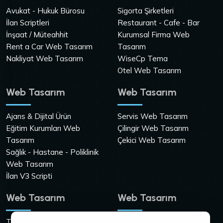
Avukat - Hukuk Bürosu
Sigorta Şirketleri
İlan Scriptleri
Restaurant - Cafe - Bar
İnşaat / Müteahhit
Kurumsal Firma Web
Rent a Car Web Tasarım
Tasarım
Nakliyat Web Tasarım
WiseCp Tema
Otel Web Tasarım
Web Tasarım
Web Tasarım
Ajans & Dijital Ürün
Servis Web Tasarım
Eğitim Kurumları Web
Çilingir Web Tasarım
Tasarım
Çekici Web Tasarım
Sağlık - Hastane - Poliklinik
Web Tasarım
İlan V3 Scripti
Web Tasarım
Web Tasarım
Temizlik ve İlaçlama Firması
Mobilya Dekorasyon