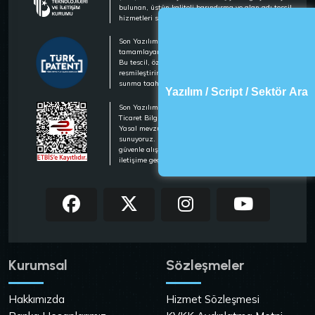
bulunan, üstün kaliteli barındırma ve alan adı tescil
hizmetleri sunan lider bir hosting firmasıdır.
Son Yazılım olarak, marka tescilimizi
tamamlayarak hizmetlerimizi güvence altına aldık.
Bu tescil, özgünlüğümüzü ve kalitemizi
resmileştirirken, müşterilerimize güvenli hizmet
sunma taahhüdümüzü pekiştirmektedir.
Yazılım / Script / Sektör Ara
Son Yazılım olarak, Ticaret Bakanlığı Elektronik
Ticaret Bilgi Sistemi (ETBİS) kaydımızı tamamladık.
Yasal mevzuata uygun, güvenilir ve şeffaf hizmet
sunuyoruz. Müşterilerimiz, ETBİS güvencesiyle
güvenle alışveriş yapabilir. Detaylı bilgi için bizimle
iletişime geçebilirsiniz.
Kurumsal
Sözleşmeler
Hakkımızda
Hizmet Sözleşmesi