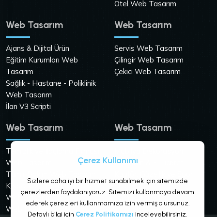
Otel Web Tasarım
Web Tasarım
Web Tasarım
Ajans & Dijital Ürün
Servis Web Tasarım
Eğitim Kurumları Web
Çilingir Web Tasarım
Tasarım
Çekici Web Tasarım
Sağlık - Hastane - Poliklinik
Web Tasarım
İlan V3 Scripti
Web Tasarım
Web Tasarım
Temizlik ve İlaçlama Firması
Mobilya Dekorasyon
Çerez Kullanımı
Web Tasarım
Tek Ürün & E-Ticaret
Tamir Bakım Web Tasarım
Kuaför, Güzellik ve Spor
Sizlere daha iyi bir hizmet sunabilmek için sitemizde
Kişisel CV - Portfolio - Site
Salonu
çerezlerden faydalanıyoruz. Sitemizi kullanmaya devam
Web Tasarım
Tüm Kategoriler
ederek çerezleri kullanmamıza izin vermiş olursunuz.
Web Hosting
Detaylı bilgi için
Çerez Politikamızı
inceleyebilirsiniz.