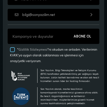
bilgi@sonyazilim.net
ABONE OL
"
Gizlilik Sözleşmesi
"ni okudum ve anladım. Verilerimin
KVKK'ya uygun olarak saklanması ve işlenmesi için
onay/yetki veriyorum.
Son Yazılım, Bilgi Teknolojileri ve İletişim Kurumu
(BTK) tarafından yetkilendirilmiş yer sağlayıcı kaydı
bulunan, üstün kaliteli barındırma ve alan adı tescil
hizmetleri sunan lider bir hosting firmasıdır.
Son Yazılım olarak, marka tescilimizi
tamamlayarak hizmetlerimizi güvence altına aldık.
Bu tescil, özgünlüğümüzü ve kalitemizi
resmileştirirken, müşterilerimize güvenli hizmet
sunma taahhüdümüzü pekiştirmektedir.