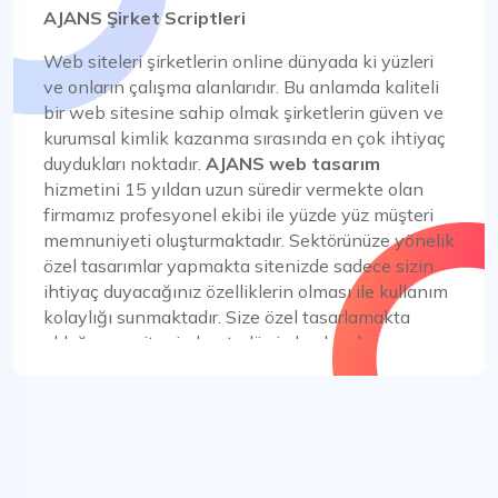
AJANS Şirket Scriptleri
Web siteleri şirketlerin online dünyada ki yüzleri
ve onların çalışma alanlarıdır. Bu anlamda kaliteli
bir web sitesine sahip olmak şirketlerin güven ve
kurumsal kimlik kazanma sırasında en çok ihtiyaç
duydukları noktadır.
AJANS web tasarım
hizmetini 15 yıldan uzun süredir vermekte olan
firmamız profesyonel ekibi ile yüzde yüz müşteri
memnuniyeti oluşturmaktadır. Sektörünüze yönelik
özel tasarımlar yapmakta sitenizde sadece sizin
ihtiyaç duyacağınız özelliklerin olması ile kullanım
kolaylığı sunmaktadır. Size özel tasarlamakta
olduğumuz sitenin kontrolü sizde olacak ve
dinamik olan sitenizin gelişen teknoloji ile
güncelleniyor olması ile uzun süre değiştirmeden
kullanabilmektesiniz.
Online ortamda vitrininiz olmanın yanında
müşterilerinize ürün ve hizmetlerinizi sunacağınız