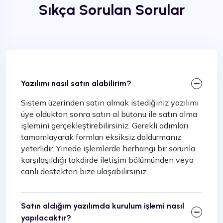
Sıkça Sorulan Sorular
web siteniz ile hedef kitleniz bulunduğunuz yer ile
kısıtlanmayacak ve tüm ülke hatta bütün dünya
olacaktır. Piyasada çok sayıda web sitesi tasarımı
yapan firma olmakla birlikte bizim tasarladığımız
AJANS web sitesi
Google optimizasyonu
yapılmış olması ile arama motorlarında yapılan
aramalarda ilk sıralarda çıkacaktır.
Yazılımı nasıl satın alabilirim?
Hazır AJANS Web Tasarım
Sistem üzerinden satın almak istediğiniz yazılımı
üye olduktan sonra satın al butonu ile satın alma
Web sitenizi satın almadan önce demosunu
işlemini gerçekleştirebilirsiniz. Gerekli adımları
kullanarak deneyebilir ve size sunmak üzere
tamamlayarak formları eksiksiz doldurmanız
tasarlamış olduğumuz sitenin kalitesini kendiniz
yeterlidir. Yinede işlemlerde herhangi bir sorunla
görebilirsiniz. Bu sitenin sektörünüze yönelik
karşılaşıldığı takdirde iletişim bölümünden veya
olmasının yanında öel tasarımı ile rakiplerinize
canlı destekten bize ulaşabilirsiniz.
fark atabilirsiniz. Ücretsiz kurulum ve sınırsız süreli
destek hizmetimizden yararlanarak sitenizin
sürekli güncelleniyor olması ile de değiştirmek
zorunda kalmadan kullanabilir ve her zaman
Satın aldığım yazılımda kurulum işlemi nasıl
güncel bir siteye sahip olabilirsiniz.
Hazır AJANS
yapılacaktır?