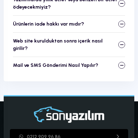
ödeyecekmiyiz?
Anahtar kelime ve sitenin ana meta kelimelerini
·
belirleme özelliği
Ürünlerin iade hakkı var mıdır?
Ana sayfadan hangi ürünlerin gösterileceğinin
·
admin tarafından belirlenmesi
Web site kurulduktan sonra içerik nasıl
girilir?
Sınırsız sayıda hizmet, ürün ve ürün kategorisi
·
belirleme ve ekleme özelliklerini ve çok daha
fazlasını web sitenizde bulabilirsiniz.
Mail ve SMS Gönderimi Nasıl Yapılır?
0212 909 96 86