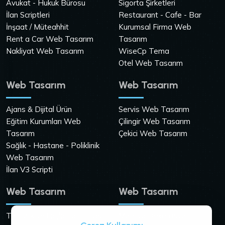
Avukat - Hukuk Bürosu
Sigorta Şirketleri
İlan Scriptleri
Restaurant - Cafe - Bar
İnşaat / Müteahhit
Kurumsal Firma Web
Rent a Car Web Tasarım
Tasarım
Nakliyat Web Tasarım
WiseCp Tema
Otel Web Tasarım
Web Tasarım
Web Tasarım
Ajans & Dijital Ürün
Servis Web Tasarım
Eğitim Kurumları Web
Çilingir Web Tasarım
Tasarım
Çekici Web Tasarım
Sağlık - Hastane - Poliklinik
Web Tasarım
İlan V3 Scripti
Web Tasarım
Web Tasarım
Temizlik ve İlaçlama Firması
Mobilya Dekorasyon