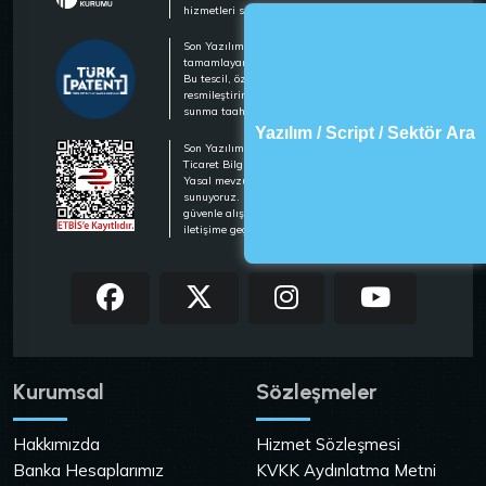
hizmetleri sunan lider bir hosting firmasıdır.
Son Yazılım olarak, marka tescilimizi
tamamlayarak hizmetlerimizi güvence altına aldık.
Bu tescil, özgünlüğümüzü ve kalitemizi
resmileştirirken, müşterilerimize güvenli hizmet
sunma taahhüdümüzü pekiştirmektedir.
Yazılım / Script / Sektör Ara
Son Yazılım olarak, Ticaret Bakanlığı Elektronik
Ticaret Bilgi Sistemi (ETBİS) kaydımızı tamamladık.
Yasal mevzuata uygun, güvenilir ve şeffaf hizmet
sunuyoruz. Müşterilerimiz, ETBİS güvencesiyle
güvenle alışveriş yapabilir. Detaylı bilgi için bizimle
iletişime geçebilirsiniz.
Kurumsal
Sözleşmeler
Hakkımızda
Hizmet Sözleşmesi
Banka Hesaplarımız
KVKK Aydınlatma Metni