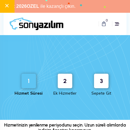
×
odu:
2026OZEL
ile kazançlı çıkın.
0
1
2
3
Hizmet Süresi
Ek Hizmetler
Sepete Git
Hizmet Süresi Seçimi
Hizmetinizin yenilenme periyodunu seçin. Uzun süreli alımlarda