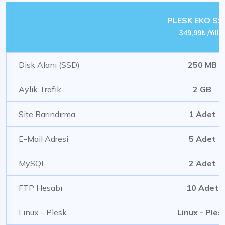
PLESK EKO SS
349,99₺ /Yıllık
Disk Alanı (SSD)
250 MB
Aylık Trafik
2 GB
Site Barındırma
1 Adet
E-Mail Adresi
5 Adet
MySQL
2 Adet
FTP Hesabı
10 Adet
Linux - Plesk
Linux - Ples