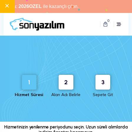
×
kodu:
2026OZEL
ile kazançlı çıkın.
0
1
2
3
Hizmet Süresi
Alan Adı Belirle
Sepete Git
Hizmet Süresi Seçimi
Hizmetinizin yenilenme periyodunu seçin. Uzun süreli alımlarda