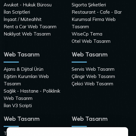
Avukat - Hukuk Bürosu
Sigorta Şirketleri
İlan Scriptleri
Restaurant - Cafe - Bar
İnşaat / Müteahhit
Kurumsal Firma Web
Rent a Car Web Tasarım
Tasarım
Nakliyat Web Tasarım
WiseCp Tema
Otel Web Tasarım
Web Tasarım
Web Tasarım
Ajans & Dijital Ürün
Servis Web Tasarım
Eğitim Kurumları Web
Çilingir Web Tasarım
Tasarım
Çekici Web Tasarım
Sağlık - Hastane - Poliklinik
Web Tasarım
İlan V3 Scripti
Web Tasarım
Web Tasarım
Temizlik ve İlaçlama Firması
Mobilya Dekorasyon