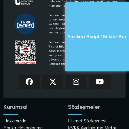
bulunan, üstün kaliteli barındırma ve alan adı tescil
hizmetleri sunan lider bir hosting firmasıdır.
Son Yazılım olarak, marka tescilimizi
tamamlayarak hizmetlerimizi güvence altına aldık.
Bu tescil, özgünlüğümüzü ve kalitemizi
resmileştirirken, müşterilerimize güvenli hizmet
sunma taahhüdümüzü pekiştirmektedir.
Yazılım / Script / Sektör Ara
Son Yazılım olarak, Ticaret Bakanlığı Elektronik
Ticaret Bilgi Sistemi (ETBİS) kaydımızı tamamladık.
Yasal mevzuata uygun, güvenilir ve şeffaf hizmet
sunuyoruz. Müşterilerimiz, ETBİS güvencesiyle
güvenle alışveriş yapabilir. Detaylı bilgi için bizimle
iletişime geçebilirsiniz.
Kurumsal
Sözleşmeler
Hakkımızda
Hizmet Sözleşmesi
Banka Hesaplarımız
KVKK Aydınlatma Metni