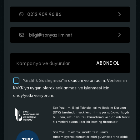
0212 909 96 86
bilgi@sonyazilim.net
ABONE OL
"
Gizlilik Sözleşmesi
"ni okudum ve anladım. Verilerimin
KVKK'ya uygun olarak saklanması ve işlenmesi için
onay/yetki veriyorum.
Son Yazılım, Bilgi Teknolojileri ve İletişim Kurumu
(BTK) tarafından yetkilendirilmiş yer sağlayıcı kaydı
bulunan, üstün kaliteli barındırma ve alan adı tescil
hizmetleri sunan lider bir hosting firmasıdır.
Son Yazılım olarak, marka tescilimizi
tamamlayarak hizmetlerimizi güvence altına aldık.