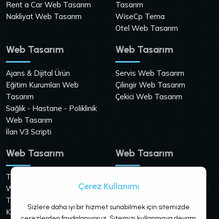
Rent a Car Web Tasarım
Tasarım
Nakliyat Web Tasarım
WiseCp Tema
Otel Web Tasarım
Web Tasarım
Web Tasarım
Ajans & Dijital Ürün
Servis Web Tasarım
Eğitim Kurumları Web
Çilingir Web Tasarım
Tasarım
Çekici Web Tasarım
Sağlık - Hastane - Poliklinik
Web Tasarım
İlan V3 Scripti
Web Tasarım
Web Tasarım
Temizlik ve İlaçlama Firması
Mobilya Dekorasyon
Çerez Kullanımı
Web Tasarım
Tek Ürün & E-Ticaret
Tamir Bakım Web Tasarım
Kuaför, Güzellik ve Spor
Sizlere daha iyi bir hizmet sunabilmek için sitemizde
Kişisel CV - Portfolio - Site
Salonu
çerezlerden faydalanıyoruz. Sitemizi kullanmaya devam