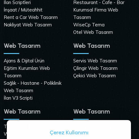
İlan Scriptleri
Restaurant - Cafe - Bar
İnşaat / Müteahhit
Kurumsal Firma Web
Rent a Car Web Tasarım
Tasarım
Nakliyat Web Tasarım
WiseCp Tema
Otel Web Tasarım
Web Tasarım
Web Tasarım
Ajans & Dijital Ürün
Servis Web Tasarım
Eğitim Kurumları Web
Çilingir Web Tasarım
Tasarım
Çekici Web Tasarım
Sağlık - Hastane - Poliklinik
Web Tasarım
İlan V3 Scripti
Web Tasarım
Web Tasarım
Temizlik ve İlaçlama Firması
Mobilya Dekorasyon
Çerez Kullanımı
Web Tasarım
Tek Ürün & E-Ticaret