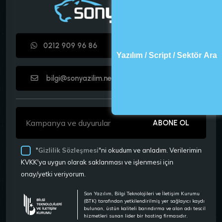
0212 909 96 86
Yazılım / Script / Sektör Ara
bilgi@sonyazilim.net
ABONE OL
"
Gizlilik Sözleşmesi
"ni okudum ve anladım. Verilerimin
KVKK'ya uygun olarak saklanması ve işlenmesi için
onay/yetki veriyorum.
Son Yazılım, Bilgi Teknolojileri ve İletişim Kurumu
(BTK) tarafından yetkilendirilmiş yer sağlayıcı kaydı
bulunan, üstün kaliteli barındırma ve alan adı tescil
hizmetleri sunan lider bir hosting firmasıdır.