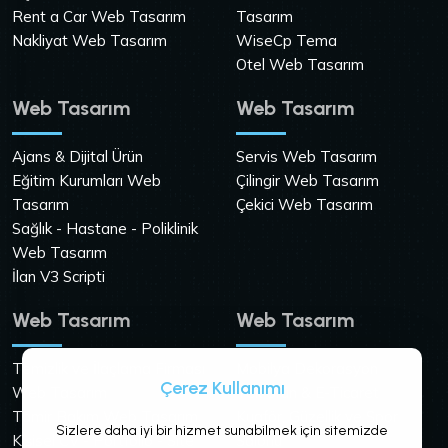
Rent a Car Web Tasarım
Tasarım
Nakliyat Web Tasarım
WiseCp Tema
Otel Web Tasarım
Web Tasarım
Web Tasarım
Ajans & Dijital Ürün
Servis Web Tasarım
Eğitim Kurumları Web
Çilingir Web Tasarım
Tasarım
Çekici Web Tasarım
Sağlık - Hastane - Poliklinik
Web Tasarım
İlan V3 Scripti
Web Tasarım
Web Tasarım
Temizlik ve İlaçlama Firması
Mobilya Dekorasyon
Çerez Kullanımı
Web Tasarım
Tek Ürün & E-Ticaret
Tamir Bakım Web Tasarım
Kuaför, Güzellik ve Spor
Sizlere daha iyi bir hizmet sunabilmek için sitemizde
Kişisel CV - Portfolio - Site
Salonu