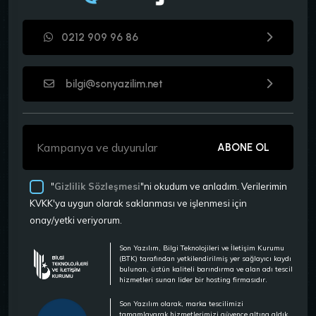
0212 909 96 86
bilgi@sonyazilim.net
ABONE OL
"
Gizlilik Sözleşmesi
"ni okudum ve anladım. Verilerimin
KVKK'ya uygun olarak saklanması ve işlenmesi için
onay/yetki veriyorum.
Son Yazılım, Bilgi Teknolojileri ve İletişim Kurumu
(BTK) tarafından yetkilendirilmiş yer sağlayıcı kaydı
bulunan, üstün kaliteli barındırma ve alan adı tescil
hizmetleri sunan lider bir hosting firmasıdır.
Son Yazılım olarak, marka tescilimizi
tamamlayarak hizmetlerimizi güvence altına aldık.