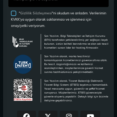
"
Gizlilik Sözleşmesi
"ni okudum ve anladım. Verilerimin
KVKK'ya uygun olarak saklanması ve işlenmesi için
onay/yetki veriyorum.
Son Yazılım, Bilgi Teknolojileri ve İletişim Kurumu
(BTK) tarafından yetkilendirilmiş yer sağlayıcı kaydı
bulunan, üstün kaliteli barındırma ve alan adı tescil
hizmetleri sunan lider bir hosting firmasıdır.
Son Yazılım olarak, marka tescilimizi
tamamlayarak hizmetlerimizi güvence altına aldık.
Bu tescil, özgünlüğümüzü ve kalitemizi
resmileştirirken, müşterilerimize güvenli hizmet
sunma taahhüdümüzü pekiştirmektedir.
Son Yazılım olarak, Ticaret Bakanlığı Elektronik
Ticaret Bilgi Sistemi (ETBİS) kaydımızı tamamladık.
Yasal mevzuata uygun, güvenilir ve şeffaf hizmet
sunuyoruz. Müşterilerimiz, ETBİS güvencesiyle
güvenle alışveriş yapabilir. Detaylı bilgi için bizimle
iletişime geçebilirsiniz.