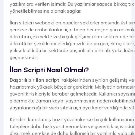
yazılımlara verilen isimdir. Bu yazılımlar sadece birkaç tık
yönetilebilmesine olanak sağlar.
İlan siteleri webdeki en popüler sektörler arasında üst sır
gerekse de araba ilanları için talep her geçen gün artma
dikkatini çekmekte ve birçok girişimci ilan sektöründe b
dikkatli bir şekilde incelediğimizde de bu gerçek açık bi
yüksek olduğu bu sektörde başarılı olmanın ilk yolu doğru
geçmektedir.
İlan Scripti Nasıl Olmalı?
Başarılı bir ilan scripti
rakiplerinden sıyrılan gelişmiş ve 
hazırlatmak yüksek bütçeler gerektirir. Maliyetin artmasın
güvenlik riskleriyle beraber gelmektedir. Kullanıcı sayısın
gidermekte zaman kaybı yaşanmasına neden olabilmektedir
yayınlanacağı bir web sitesi açmaya karar verdiğinde sıf
Kendini kanıtlamış hazır yazılımlar ise birçok kullanıcının
taleplere daha hızlı yanıt vermekte ve güvenlik açısında
düşürmek gerekse de daha kullanışlı bir yazılımla yola ç