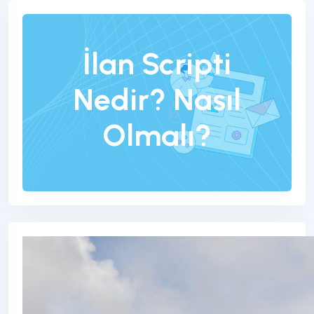
İlan Scripti
Nedir? Nasıl
Olmalı?