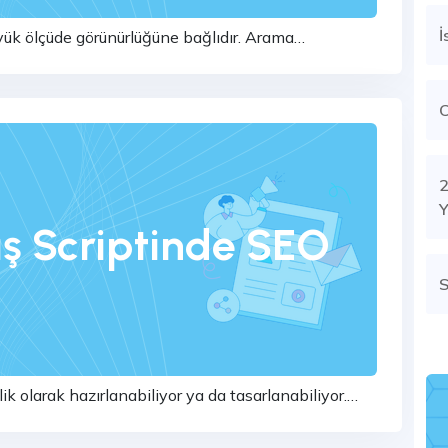
İ
üyük ölçüde görünürlüğüne bağlıdır. Arama
alar için potans...
2
Y
ış Scriptinde SEO
S
lik olarak hazırlanabiliyor ya da tasarlanabiliyor.
m...