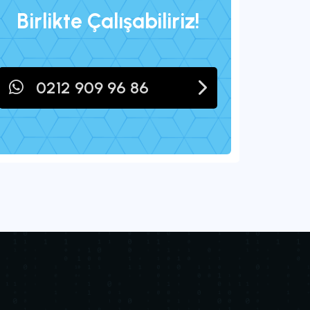
Birlikte Çalışabiliriz!
0212 909 96 86