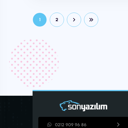
1
2
0212 909 96 86