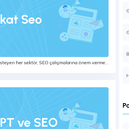
kat Seo
G
B
 isteyen her sektör, SEO çalışmalarına önem vermek
l. Özelli...
H
Po
PT ve SEO