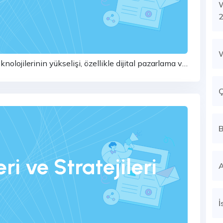
W
2
olojilerinin yükselişi, özellikle dijital pazarlama ve
ında ön...
Ç
B
i ve Stratejileri
A
İ