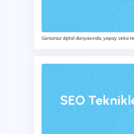
Günümüz dijital dünyasında, yapay zeka tekn
arama motoru optimizasyonu (SEO) alanlar
SEO Teknikler