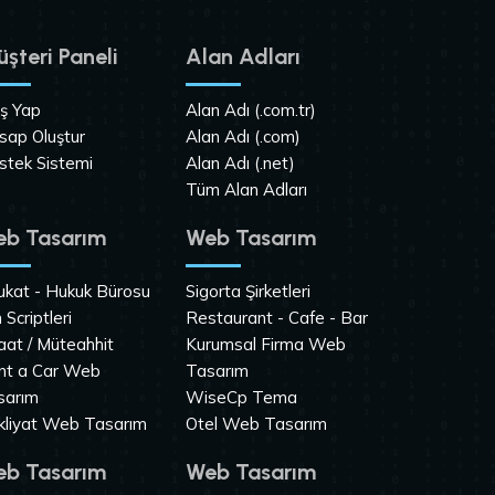
şteri Paneli
Alan Adları
iş Yap
Alan Adı (.com.tr)
sap Oluştur
Alan Adı (.com)
stek Sistemi
Alan Adı (.net)
Tüm Alan Adları
b Tasarım
Web Tasarım
ukat - Hukuk Bürosu
Sigorta Şirketleri
n Scriptleri
Restaurant - Cafe - Bar
aat / Müteahhit
Kurumsal Firma Web
nt a Car Web
Tasarım
sarım
WiseCp Tema
kliyat Web Tasarım
Otel Web Tasarım
b Tasarım
Web Tasarım