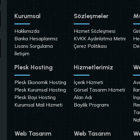
Kurumsal
Sözleşmeler
Mü
Hakkımızda
Hizmet Sözleşmesi
Gir
Banka Hesaplarımız
KVKK Aydınlatma Metni
He
Lisans Sorgulama
Çerez Politikası
De
İletişim
Plesk Hosting
Hizmetlerimiz
We
Plesk Ekonomik Hosting
İçerik Hizmeti
Av
Plesk Kurumsal Hosting
Görsel Tasarım Hizmeti
İla
Plesk Bayi Hosting
Alan Adı
İnş
Kurumsal Mail Hizmeti
Bayilik Programı
Re
Ta
Na
Web Tasarım
Web Tasarım
We