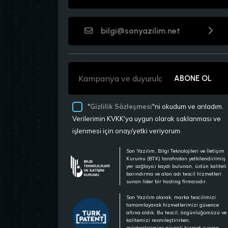
bilgi@sonyazilim.net
ABONE OL
"
Gizlilik Sözleşmesi
"ni okudum ve anladım.
Verilerimin KVKK'ya uygun olarak saklanması ve
işlenmesi için onay/yetki veriyorum.
Son Yazılım, Bilgi Teknolojileri ve İletişim
Kurumu (BTK) tarafından yetkilendirilmiş
yer sağlayıcı kaydı bulunan, üstün kaliteli
barındırma ve alan adı tescil hizmetleri
sunan lider bir hosting firmasıdır.
Son Yazılım olarak, marka tescilimizi
tamamlayarak hizmetlerimizi güvence
altına aldık. Bu tescil, özgünlüğümüzü ve
kalitemizi resmileştirirken,
müşterilerimize güvenli hizmet sunma