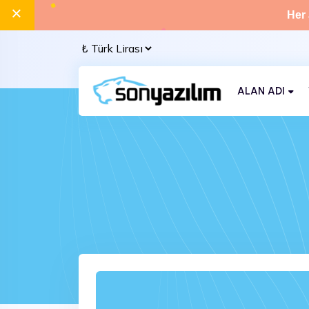
×
Her 
ALAN ADI