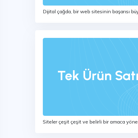
Dijital çağda, bir web sitesinin başarısı b
motorlarındaki üst sıralarda yer almak, mark
Tek Ürün Sat
Siteler çeşit çeşit ve belirli bir amaca yöne
Sitelerin her yerden her an ulaşılabiliyor ol