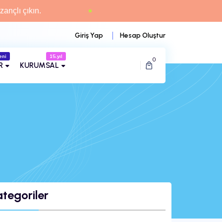
zançlı çıkın.
Giriş Yap
Hesap Oluştur
eni
0
R
KURUMSAL
tegoriler