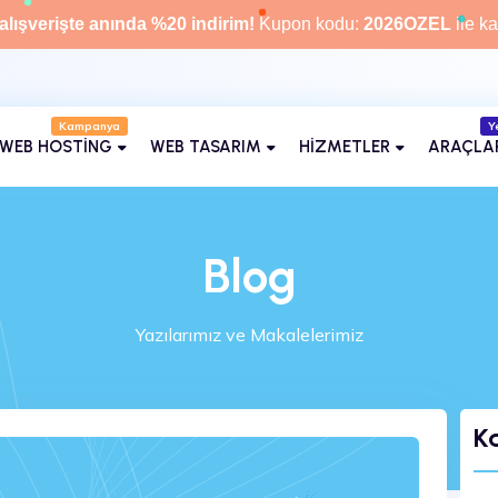
alışverişte anında %20 indirim!
Kupon kodu:
2026OZEL
ile ka
Kampanya
Kategoriler
Y
WEB HOSTİNG
WEB TASARIM
HİZMETLER
ARAÇLA
Blog
Yazılarımız ve Makalelerimiz
Ka