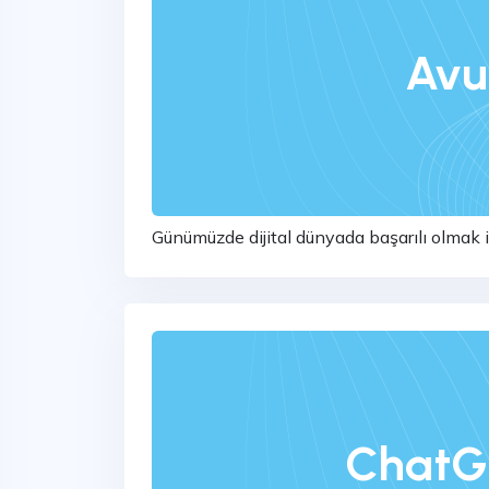
Avu
Günümüzde dijital dünyada başarılı olmak
zorunda. Avukatlar da bu kuralın dışında deği
ChatG