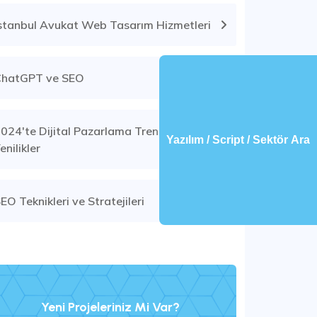
stanbul Avukat Web Tasarım Hizmetleri
ChatGPT ve SEO
024'te Dijital Pazarlama Trendleri ve
Yazılım / Script / Sektör Ara
enilikler
EO Teknikleri ve Stratejileri
Yeni Projeleriniz Mi Var?