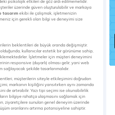
eki psikolojik etkileri de göz ardı edilmemelidir.
üşteriler üzerinde güven oluşturulabilir ve markaya
 tasarım
ekibi ile çalışmak, işletmenizin
meniz için gerekli olan bilgi ve deneyimi size
erilerin beklentileri de büyük oranda değişmiştir.
 olduğunda, kullanıcılar estetik bir görünüme sahip,
beklemektedirler. İşletmeler için müşteri deneyimini
erinin responsive (duyarlı) olması gelir; yani web
um sağlayacak şekilde tasarlanmalıdır.
ntleri, müşterilerin siteyle etkileşimini doğrudan
imi, markanın kişiliğini yansıtırken aynı zamanda
ni de artırabilir. Yazı tipi seçimi ise okunabilirlik
ıların bilgiye rahatça ulaşmasını sağlamak için
urun, ziyaretçilere sunulan genel deneyim üzerinde
nüşüm oranlarını artırma potansiyeline sahiptir.