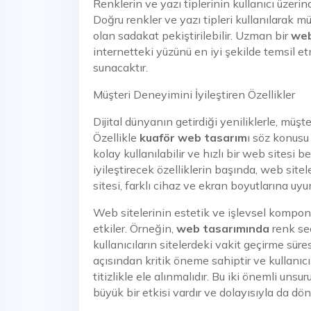
Renklerin ve yazı tiplerinin kullanıcı üzerind
Doğru renkler ve yazı tipleri kullanılarak m
olan sadakat pekiştirilebilir. Uzman bir
web
internetteki yüzünü en iyi şekilde temsil et
sunacaktır.
Müşteri Deneyimini İyileştiren Özellikler
Dijital dünyanın getirdiği yeniliklerle, müşt
Özellikle
kuaför web tasarım
ı söz konusu
kolay kullanılabilir ve hızlı bir web sitesi 
iyileştirecek özelliklerin başında, web sitel
sitesi, farklı cihaz ve ekran boyutlarına uy
Web sitelerinin estetik ve işlevsel kompone
etkiler. Örneğin,
web tasarımında
renk seç
kullanıcıların sitelerdeki vakit geçirme süresi
açısından kritik öneme sahiptir ve kullanıc
titizlikle ele alınmalıdır. Bu iki önemli uns
büyük bir etkisi vardır ve dolayısıyla da dö