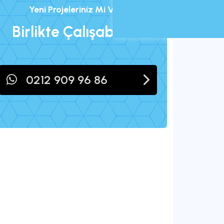
Yeni Projeleriniz Mi Var?
Birlikte Çalışabiliriz!
0212 909 96 86