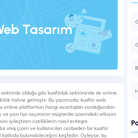
Web Tasarım
G
B
H
 sektörde olduğu gibi kuaförlük sektöründe de online
klilik haline gelmiştir. Bu yazımızda, kuaför web
u online platformun hangi avantajları sunduğundan
e yazı tipi seçiminin müşteriler üzerindeki etkisini
i iyileştiren özelliklerin nasıl entegre
Po
ir imaj çizen ve kullanıcıları cezbeden bir kuaför
l katkıda bulunabileceğini keşfedin. Öyleyse, bu