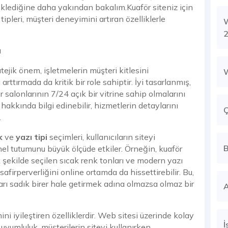
eklediğine daha yakından bakalım.Kuaför siteniz için
 tipleri, müşteri deneyimini artıran özelliklerle
W
2
ı
atejik önem, işletmelerin müşteri kitlesini
arttırmada da kritik bir role sahiptir. İyi tasarlanmış,
r salonlarının 7/24 açık bir vitrine sahip olmalarını
hakkında bilgi edinebilir, hizmetlerin detaylarını
Ç
.
k
ve
yazı tipi
seçimleri, kullanıcıların siteyi
B
nel tutumunu büyük ölçüde etkiler. Örneğin, kuaför
 şekilde seçilen sıcak renk tonları ve modern yazı
safirperverliğini online ortamda da hissettirebilir. Bu,
arı sadık birer hale getirmek adına olmazsa olmaz bir
A
ni iyileştiren özelliklerdir. Web sitesi üzerinde kolay
İ
uyumluluk, müşterilerin siteyi kullanırken