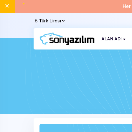
×
Her 
ALAN ADI