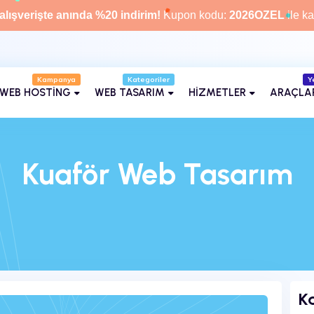
alışverişte anında %20 indirim!
Kupon kodu:
2026OZEL
ile ka
Kampanya
Kategoriler
Y
WEB HOSTİNG
WEB TASARIM
HİZMETLER
ARAÇLA
Kuaför Web Tasarım
Ka