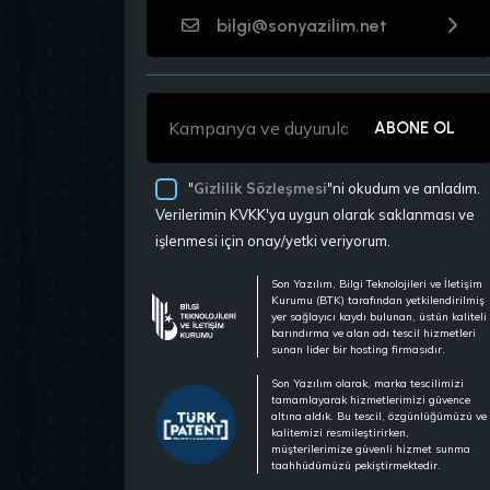
bilgi@sonyazilim.net
ABONE OL
"
Gizlilik Sözleşmesi
"ni okudum ve anladım.
Verilerimin KVKK'ya uygun olarak saklanması ve
işlenmesi için onay/yetki veriyorum.
Son Yazılım, Bilgi Teknolojileri ve İletişim
Kurumu (BTK) tarafından yetkilendirilmiş
yer sağlayıcı kaydı bulunan, üstün kaliteli
barındırma ve alan adı tescil hizmetleri
sunan lider bir hosting firmasıdır.
Son Yazılım olarak, marka tescilimizi
tamamlayarak hizmetlerimizi güvence
altına aldık. Bu tescil, özgünlüğümüzü ve
kalitemizi resmileştirirken,
müşterilerimize güvenli hizmet sunma
taahhüdümüzü pekiştirmektedir.