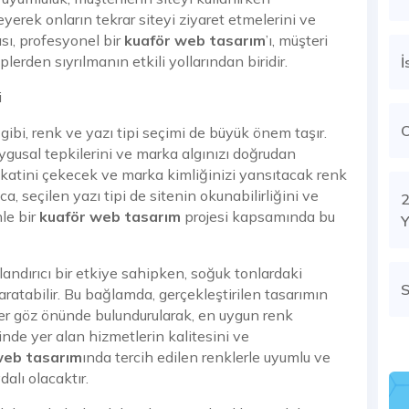
erek onların tekrar siteyi ziyaret etmelerini ve
ası, profesyonel bir
kuaför web tasarım
’ı, müşteri
lerden sıyrılmanın etkili yollarından biridir.
İ
i
ibi, renk ve yazı tipi seçimi de büyük önem taşır.
uygusal tepkilerini ve marka algınızı doğrudan
dikkatini çekecek ve marka kimliğinizi yansıtacak renk
a, seçilen yazı tipi de sitenin okunabilirliğini ve
2
nle bir
kuaför web tasarım
projesi kapsamında bu
Y
nlandırıcı bir etkiye sahipken, soğuk tonlardaki
S
aratabilir. Bu bağlamda, gerçekleştirilen tasarımın
er göz önünde bulundurularak, en uygun renk
inde yer alan hizmetlerin kalitesini ve
web tasarım
ında tercih edilen renklerle uyumlu ve
dalı olacaktır.