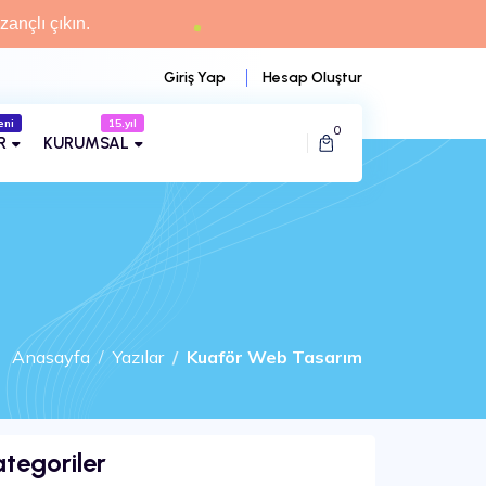
zançlı çıkın.
Giriş Yap
Hesap Oluştur
eni
15.yıl
0
R
KURUMSAL
Anasayfa
Yazılar
Kuaför Web Tasarım
tegoriler