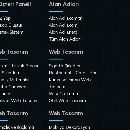
şteri Paneli
Alan Adları
iş Yap
Alan Adı (.com.tr)
sap Oluştur
Alan Adı (.com)
stek Sistemi
Alan Adı (.net)
Tüm Alan Adları
b Tasarım
Web Tasarım
ukat - Hukuk Bürosu
Sigorta Şirketleri
n Scriptleri
Restaurant - Cafe - Bar
aat / Müteahhit
Kurumsal Firma Web
nt a Car Web
Tasarım
sarım
WiseCp Tema
kliyat Web Tasarım
Otel Web Tasarım
b Tasarım
Web Tasarım
izlik ve İlaçlama
Mobilya Dekorasyon