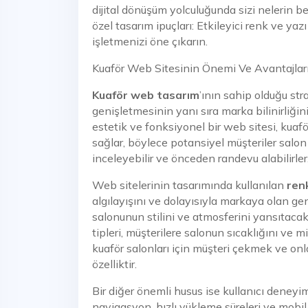
dijital dönüşüm yolculuğunda sizi nelerin b
özel tasarım ipuçları: Etkileyici renk ve yazı
işletmenizi öne çıkarın.
Kuaför Web Sitesinin Önemi Ve Avantajlar
Kuaför web tasarım
’ının sahip olduğu str
genişletmesinin yanı sıra marka bilinirliğini 
estetik ve fonksiyonel bir web sitesi, kuafö
sağlar, böylece potansiyel müşteriler salon 
inceleyebilir ve önceden randevu alabilirler
Web sitelerinin tasarımında kullanılan
ren
algılayışını ve dolayısıyla markaya olan ge
salonunun stilini ve atmosferini yansıtacak
tipleri, müşterilere salonun sıcaklığını ve mi
kuaför salonları için müşteri çekmek ve onl
özelliktir.
Bir diğer önemli husus ise kullanıcı deneyimi
navigasyon, hızlı yükleme süreleri ve mobil 