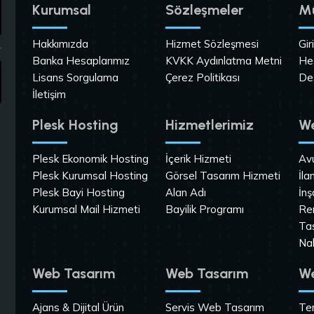
Kurumsal
Sözleşmeler
Mü
Hakkımızda
Hizmet Sözleşmesi
Gir
Banka Hesaplarımız
KVKK Aydınlatma Metni
He
Lisans Sorgulama
Çerez Politikası
De
İletişim
Plesk Hosting
Hizmetlerimiz
We
Plesk Ekonomik Hosting
İçerik Hizmeti
Av
Plesk Kurumsal Hosting
Görsel Tasarım Hizmeti
İla
Plesk Bayi Hosting
Alan Adı
İnş
Kurumsal Mail Hizmeti
Bayilik Programı
Re
Ta
Na
Web Tasarım
Web Tasarım
We
Ajans & Dijital Ürün
Servis Web Tasarım
Tem