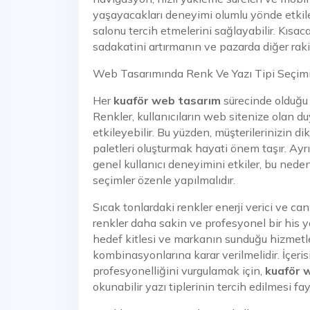
yaşayacakları deneyimi olumlu yönde etkiley
salonu tercih etmelerini sağlayabilir. Kısac
sadakatini artırmanın ve pazarda diğer rakip
Web Tasarımında Renk Ve Yazı Tipi Seçim
Her
kuaför web tasarım
sürecinde olduğu g
Renkler, kullanıcıların web sitenize olan d
etkileyebilir. Bu yüzden, müşterilerinizin 
paletleri oluşturmak hayati önem taşır. Ayrıc
genel kullanıcı deneyimini etkiler, bu nede
seçimler özenle yapılmalıdır.
Sıcak tonlardaki renkler enerji verici ve ca
renkler daha sakin ve profesyonel bir his y
hedef kitlesi ve markanın sunduğu hizmetl
kombinasyonlarına karar verilmelidir. İçeris
profesyonelliğini vurgulamak için,
kuaför 
okunabilir yazı tiplerinin tercih edilmesi fay