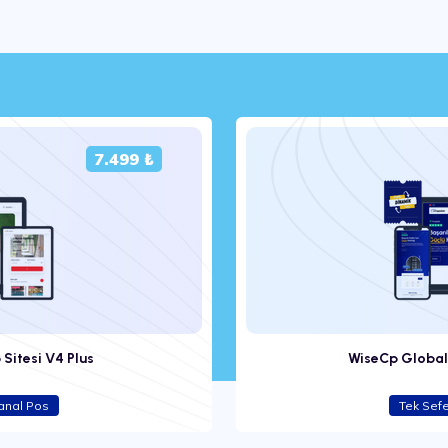
7.499 ₺
 Sitesi V4 Plus
WiseCp Global 
anal Pos
Tek Sef