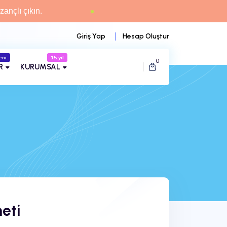
zançlı çıkın.
Giriş Yap
Hesap Oluştur
eni
15.yıl
0
R
KURUMSAL
eti