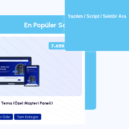
Yazılım / Script / Sektör Ara
En Popüler Scriptler
7.499 ₺
Tema (Özel Müşteri Paneli)
er Öde
Tam Entegre