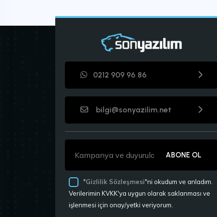
0212 909 96 86
bilgi@sonyazilim.net
ABONE OL
"
Gizlilik Sözleşmesi
"ni okudum ve anladım.
Verilerimin KVKK'ya uygun olarak saklanması ve
işlenmesi için onay/yetki veriyorum.