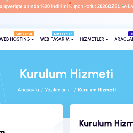
alışverişte anında %20 indirim!
Kupon kodu:
2026OZEL
ile ka
Kampanya
Kategoriler
Y
WEB HOSTİNG
WEB TASARIM
HİZMETLER
ARAÇLA
Kurulum Hizmeti
Anasayfa
Yazılımlar
Kurulum Hizmeti
Kurulum Hizm