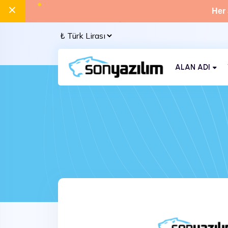
×
Her 
ALAN ADI