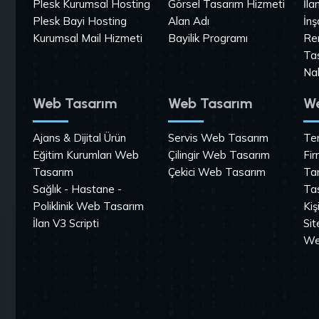
Plesk Kurumsal Hosting
Görsel Tasarım Hizmeti
İla
Plesk Bayi Hosting
Alan Adı
İnş
Kurumsal Mail Hizmeti
Bayilik Programı
Re
Ta
Na
Web Tasarım
Web Tasarım
We
Ajans & Dijital Ürün
Servis Web Tasarım
Tem
Eğitim Kurumları Web
Çilingir Web Tasarım
Fi
Tasarım
Çekici Web Tasarım
Ta
Sağlık - Hastane -
Ta
Poliklinik Web Tasarım
Kiş
İlan V3 Scripti
Si
We