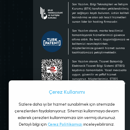
Son Yazılım, Bilgi Teknolojileri ve İletişim
Kurumu (BTK) tarafından yetkilendirilmiş
yer sağlayıcı kaydı bulunan, üstün kaliteli
barındırma ve alan adı tescil hizmetleri
sunan lider bir hosting firmasıdır.
Son Yazılım olarak, marka tescilimizi
tamamlayarak hizmetlerimizi güvence
altına aldık. Bu tescil, özgünlüğümüzü ve
kalitemizi resmileştirirken,
müşterilerimize güvenli hizmet sunma
taahhüdümüzü pekiştirmektedir.
Son Yazılım olarak, Ticaret Bakanlığı
Elektronik Ticaret Bilgi Sistemi (ETBİS)
kaydımızı tamamladık. Yasal mevzuata
uygun, güvenilir ve şeffaf hizmet
sunuyoruz. Müşterilerimiz, ETBİS
güvencesiyle güvenle alışveriş yapabilir.
Detaylı bilgi için bizimle iletişime
Çerez Kullanımı
geçebilirsiniz.
Sizlere daha iyi bir hizmet sunabilmek için sitemizde
çerezlerden faydalanıyoruz. Sitemizi kullanmaya devam
ederek çerezleri kullanmamıza izin vermiş olursunuz.
Detaylı bilgi için
Çerez Politikamızı
inceleyebilirsiniz.