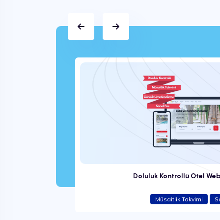
1.999 ₺
Doluluk Kontrollü Otel Web
Müsaitlik Takvimi
S