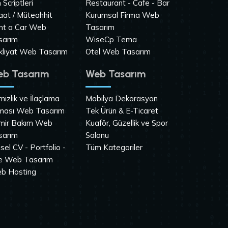
n Scriptleri
Restaurant - Cafe - Bar
aat / Müteahhit
Kurumsal Firma Web
nt a Car Web
Tasarım
sarım
WiseCp Tema
kliyat Web Tasarım
Otel Web Tasarım
b Tasarım
Web Tasarım
izlik ve İlaçlama
Mobilya Dekorasyon
rması Web Tasarım
Tek Ürün & E-Ticaret
mir Bakım Web
Kuaför, Güzellik ve Spor
sarım
Salonu
isel CV - Portfolio -
Tüm Kategoriler
te Web Tasarım
b Hosting