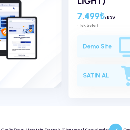
LIGHT)
7.499₺
+KDV
(Tek Sefer)
Demo Site
SATIN AL