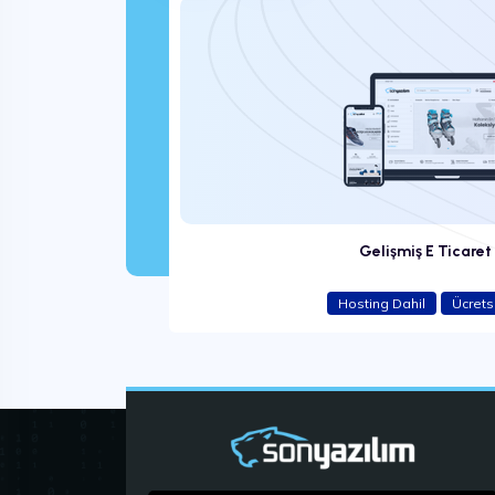
7.499 ₺
Gelişmiş E Ticaret
Hosting Dahil
Ücrets