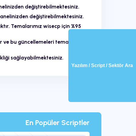
nelinizden değiştirebilmektesiniz.
panelinizden değiştirebilmektesiniz.
aktır. Temalarımız wisecp için %95
r ve bu güncellemeleri tema
liği sağlayabilmektesiniz.
Yazılım / Script / Sektör Ara
En Popüler Scriptler