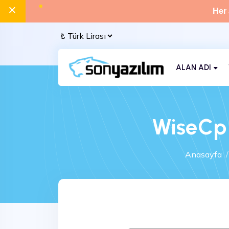
×
Her 
ALAN ADI
WiseCp
Anasayfa