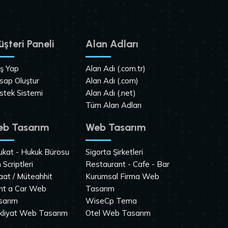
şteri Paneli
Alan Adları
iş Yap
Alan Adı (.com.tr)
sap Oluştur
Alan Adı (.com)
stek Sistemi
Alan Adı (.net)
Tüm Alan Adları
b Tasarım
Web Tasarım
ukat - Hukuk Bürosu
Sigorta Şirketleri
n Scriptleri
Restaurant - Cafe - Bar
aat / Müteahhit
Kurumsal Firma Web
nt a Car Web
Tasarım
sarım
WiseCp Tema
kliyat Web Tasarım
Otel Web Tasarım