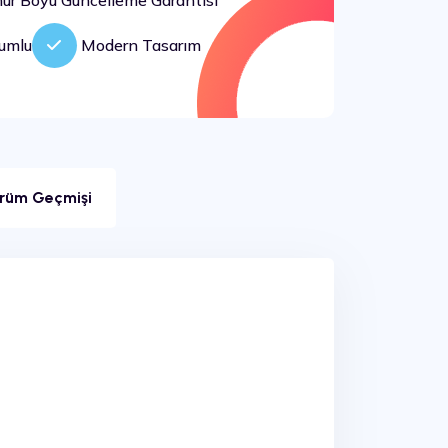
r Boyu Güncelleme Garantisi
umlu
Modern Tasarım
rüm Geçmişi