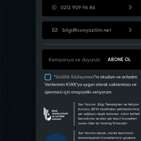
0212 909 96 86
bilgi@sonyazilim.net
ABONE OL
"
Gizlilik Sözleşmesi
"ni okudum ve anladım.
Verilerimin KVKK'ya uygun olarak saklanması ve
işlenmesi için onay/yetki veriyorum.
Son Yazılım, Bilgi Teknolojileri ve İletişim
Kurumu (BTK) tarafından yetkilendirilmiş
yer sağlayıcı kaydı bulunan, üstün kaliteli
barındırma ve alan adı tescil hizmetleri
sunan lider bir hosting firmasıdır.
Son Yazılım olarak, marka tescilimizi
tamamlayarak hizmetlerimizi güvence