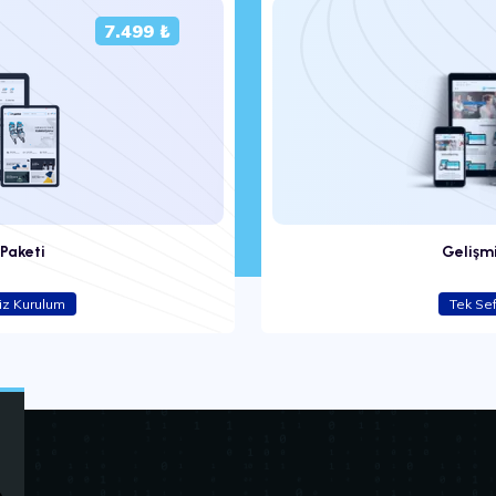
7.499 ₺
 Paketi
Gelişm
iz Kurulum
Tek Se