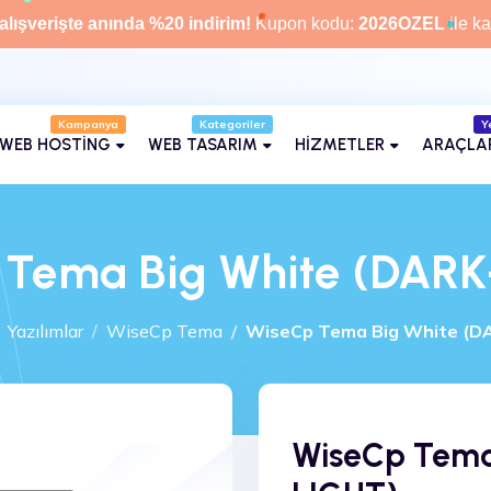
alışverişte anında %20 indirim!
Kupon kodu:
2026OZEL
ile ka
Kampanya
Y
WEB HOSTİNG
WEB TASARIM
HİZMETLER
ARAÇLA
 Tema Big White (DARK
Yazılımlar
WiseCp Tema
WiseCp Tema Big White (D
WiseCp Tema