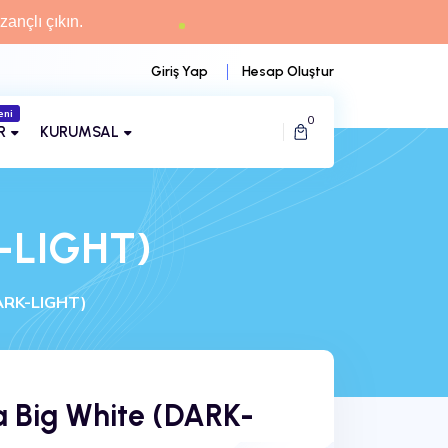
zançlı çıkın.
Giriş Yap
Hesap Oluştur
eni
15.yıl
0
R
KURUMSAL
-LIGHT)
ARK-LIGHT)
 Big White (DARK-