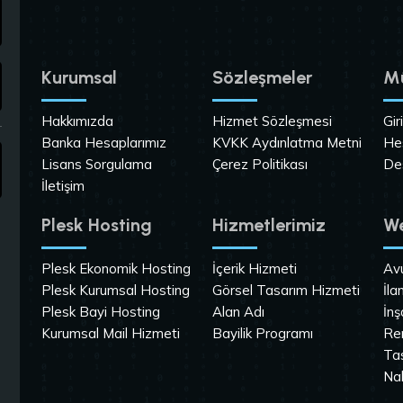
Kurumsal
Sözleşmeler
Mü
Hakkımızda
Hizmet Sözleşmesi
Gir
Banka Hesaplarımız
KVKK Aydınlatma Metni
He
Lisans Sorgulama
Çerez Politikası
De
İletişim
Plesk Hosting
Hizmetlerimiz
We
Plesk Ekonomik Hosting
İçerik Hizmeti
Av
Plesk Kurumsal Hosting
Görsel Tasarım Hizmeti
İla
Plesk Bayi Hosting
Alan Adı
İnş
Kurumsal Mail Hizmeti
Bayilik Programı
Re
Ta
Na