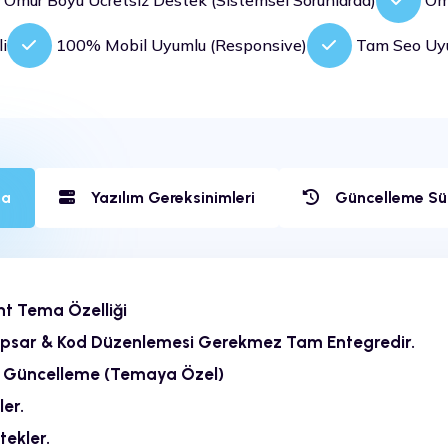
Ömür Boyu Ücretsiz Destek (Sistemsel Sorunlarda)
Ömü
i
100% Mobil Uyumlu (Responsive)
Tam Seo Uy
ma
Yazılım Gereksinimleri
Güncelleme Sü
ht Tema Özelliği
Kapsar & Kod Düzenlemesi Gerekmez Tam Entegredir.
z Güncelleme (Temaya Özel)
er.
tekler.