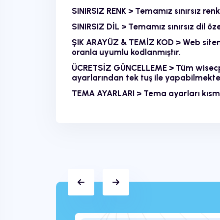
SINIRSIZ RENK > Temamız sınırsız renk 
SINIRSIZ DİL > Temamız sınırsız dil öz
ŞIK ARAYÜZ & TEMİZ KOD > Web sitenizin
oranla uyumlu kodlanmıştır.
ÜCRETSİZ GÜNCELLEME > Tüm wisecp s
ayarlarından tek tuş ile yapabilmekte
TEMA AYARLARI > Tema ayarları kısmınd