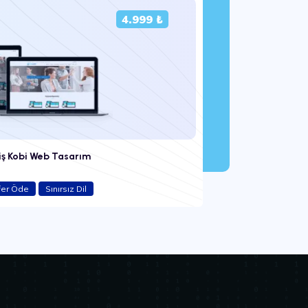
4.999 ₺
iş Kobi Web Tasarım
fer Öde
Sınırsız Dil