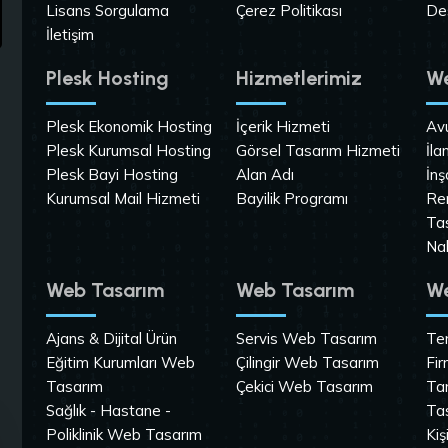
Lisans Sorgulama
Çerez Politikası
De
İletişim
Plesk Hosting
Hizmetlerimiz
We
Plesk Ekonomik Hosting
İçerik Hizmeti
Av
Plesk Kurumsal Hosting
Görsel Tasarım Hizmeti
İla
Plesk Bayi Hosting
Alan Adı
İnş
Kurumsal Mail Hizmeti
Bayilik Programı
Re
Ta
Na
Web Tasarım
Web Tasarım
We
Ajans & Dijital Ürün
Servis Web Tasarım
Tem
Eğitim Kurumları Web
Çilingir Web Tasarım
Fi
Tasarım
Çekici Web Tasarım
Ta
Sağlık - Hastane -
Ta
Poliklinik Web Tasarım
Kiş