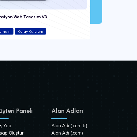
nsiyon Web Tasarım V3
Wise
Domain
Kolay Kurulum
şteri Paneli
Alan Adları
iş Yap
Alan Adı (.com.tr)
sap Oluştur
Alan Adı (.com)