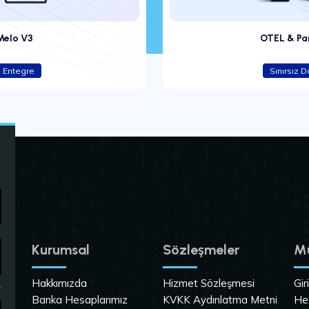
Melo V3
OTEL & Pa
 Entegre
Sınırsız 
Kurumsal
Sözleşmeler
Mü
Hakkımızda
Hizmet Sözleşmesi
Gir
Banka Hesaplarımız
KVKK Aydınlatma Metni
He