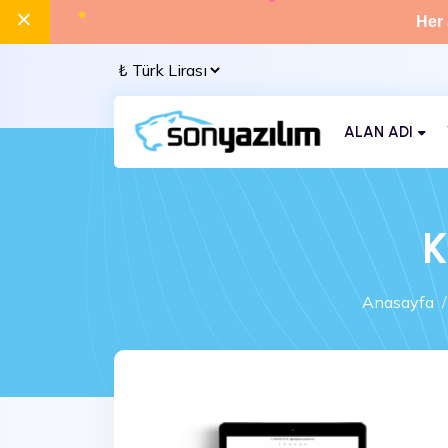
×
Her 
ALAN ADI
K
Anasayfa