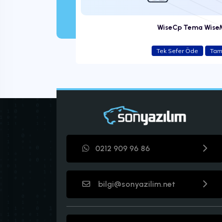
arım V4
WiseCp Tema Wise
Tek Sefer Öde
Tam
0212 909 96 86
bilgi@sonyazilim.net