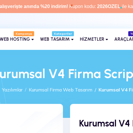
alışverişte anında %20 indirim!
Kupon kodu:
2026OZEL
ile ka
Kategoriler
Y
WEB HOSTİNG
WEB TASARIM
HİZMETLER
ARAÇLA
urumsal V4 Firma Scrip
Yazılımlar
Kurumsal Firma Web Tasarım
Kurumsal V4 Fi
Kurumsal V4 