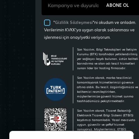
ABONE OL
"
Gizlilik Sözleşmesi
"ni okudum ve anladım.
Verilerimin KVKK'ya uygun olarak saklanması ve
işlenmesi için onay/yetki veriyorum.
Son Yazılım, Bilgi Teknolojileri ve İletişim
Kurumu (BTK) tarafından yetkilendirilmiş
yer sağlayıcı kaydı bulunan, üstün kaliteli
barındırma ve alan adı tescil hizmetleri
sunan lider bir hosting firmasıdır.
Son Yazılım olarak, marka tescilimizi
tamamlayarak hizmetlerimizi güvence
altına aldık. Bu tescil, özgünlüğümüzü ve
kalitemizi resmileştirirken,
müşterilerimize güvenli hizmet sunma
taahhüdümüzü pekiştirmektedir.
Son Yazılım olarak, Ticaret Bakanlığı
Elektronik Ticaret Bilgi Sistemi (ETBİS)
kaydımızı tamamladık. Yasal mevzuata
uygun, güvenilir ve şeffaf hizmet
sunuyoruz. Müşterilerimiz, ETBİS
güvencesiyle güvenle alışveriş yapabilir.
Detaylı bilgi için bizimle iletişime