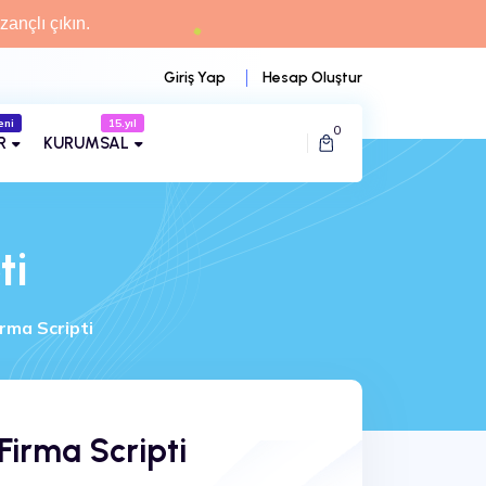
zançlı çıkın.
Giriş Yap
Hesap Oluştur
eni
15.yıl
0
R
KURUMSAL
ti
rma Scripti
Firma Scripti