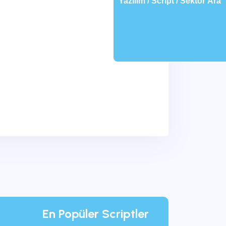
Yazılım / Script / Sektör Ara
En Popüler Scriptler