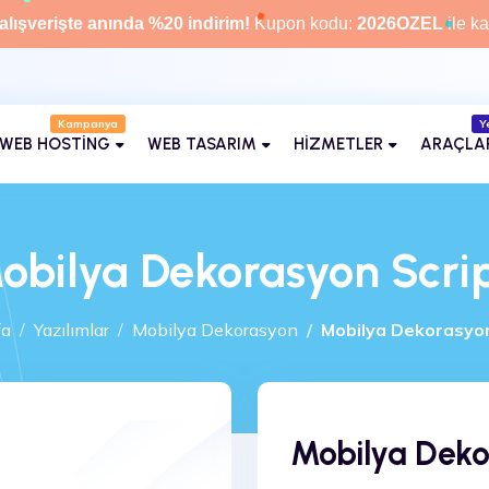
alışverişte anında %20 indirim!
Kupon kodu:
2026OZEL
ile ka
Kampanya
Kategoriler
Y
WEB HOSTİNG
WEB TASARIM
HİZMETLER
ARAÇLA
obilya Dekorasyon Scrip
fa
Yazılımlar
Mobilya Dekorasyon
Mobilya Dekorasyon
Mobilya Deko