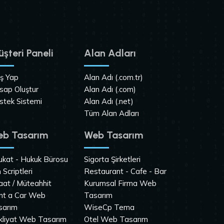
şteri Paneli
Alan Adları
iş Yap
Alan Adı (.com.tr)
sap Oluştur
Alan Adı (.com)
stek Sistemi
Alan Adı (.net)
Tüm Alan Adları
b Tasarım
Web Tasarım
ukat - Hukuk Bürosu
Sigorta Şirketleri
n Scriptleri
Restaurant - Cafe - Bar
aat / Müteahhit
Kurumsal Firma Web
nt a Car Web
Tasarım
sarım
WiseCp Tema
kliyat Web Tasarım
Otel Web Tasarım