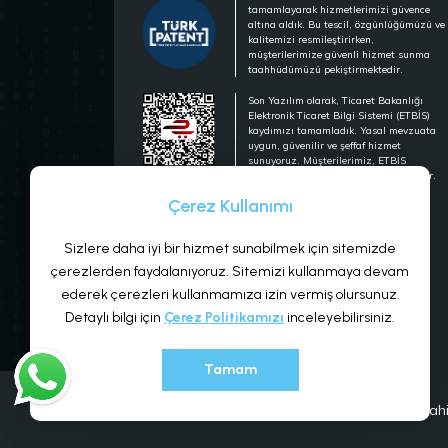
tamamlayarak hizmetlerimizi güvence
altına aldık. Bu tescil, özgünlüğümüzü ve
kalitemizi resmileştirirken,
müşterilerimize güvenli hizmet sunma
taahhüdümüzü pekiştirmektedir.
Son Yazılım olarak, Ticaret Bakanlığı
Elektronik Ticaret Bilgi Sistemi (ETBİS)
kaydımızı tamamladık. Yasal mevzuata
uygun, güvenilir ve şeffaf hizmet
sunuyoruz. Müşterilerimiz, ETBİS
güvencesiyle güvenle alışveriş yapabilir.
Detaylı bilgi için bizimle iletişime
Çerez Kullanımı
geçebilirsiniz.
Sizlere daha iyi bir hizmet sunabilmek için sitemizde
çerezlerden faydalanıyoruz. Sitemizi kullanmaya devam
ederek çerezleri kullanmamıza izin vermiş olursunuz.
Detaylı bilgi için
Çerez Politikamızı
inceleyebilirsiniz.
Tamam
© 2025 Tüm Hakları Saklıdır. Fiyatlarımıza KDV dahil