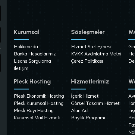
Kurumsal
Sözleşmeler
Mü
Hakkımızda
Hizmet Sözleşmesi
Gir
Banka Hesaplarımız
KVKK Aydınlatma Metni
He
Lisans Sorgulama
Çerez Politikası
De
İletişim
Plesk Hosting
Hizmetlerimiz
We
Plesk Ekonomik Hosting
İçerik Hizmeti
Av
Plesk Kurumsal Hosting
Görsel Tasarım Hizmeti
İla
Plesk Bayi Hosting
Alan Adı
İnş
Kurumsal Mail Hizmeti
Bayilik Programı
Re
Ta
Na