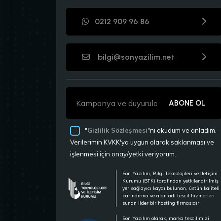
0212 909 96 86
bilgi@sonyazilim.net
ABONE OL
"
Gizlilik Sözleşmesi
"ni okudum ve anladım.
Verilerimin KVKK'ya uygun olarak saklanması ve
işlenmesi için onay/yetki veriyorum.
Son Yazılım, Bilgi Teknolojileri ve İletişim
Kurumu (BTK) tarafından yetkilendirilmiş
yer sağlayıcı kaydı bulunan, üstün kaliteli
barındırma ve alan adı tescil hizmetleri
sunan lider bir hosting firmasıdır.
Son Yazılım olarak, marka tescilimizi