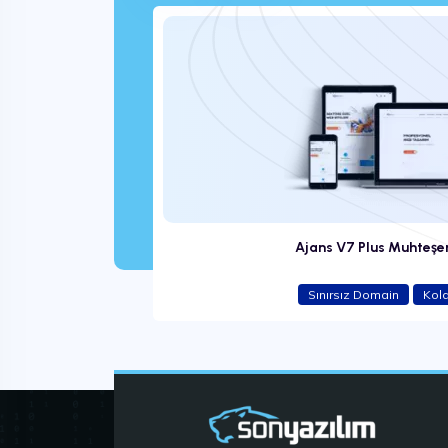
7.499 ₺
us
Ajans V7 Plus Muhteş
Sınırsız Domain
Kol