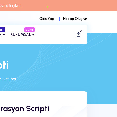
zançlı çıkın.
Giriş Yap
Hesap Oluştur
eni
15.yıl
0
R
KURUMSAL
ti
 Scripti
rasyon Scripti