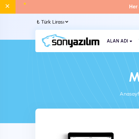
×
Her 
ALAN ADI
M
Anasay