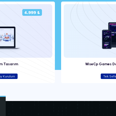
4.999 ₺
em Tasarım
WiseCp Games Dar
ay Kurulum
Tek Sef