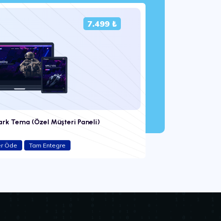
7.499 ₺
k Tema (Özel Müşteri Paneli)
er Öde
Tam Entegre